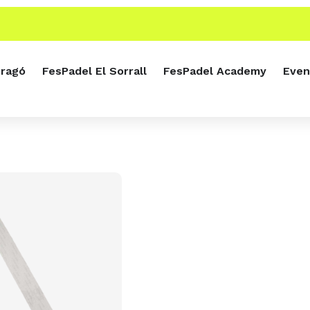
Dragó
FesPadel El Sorrall
FesPadel Academy
Even