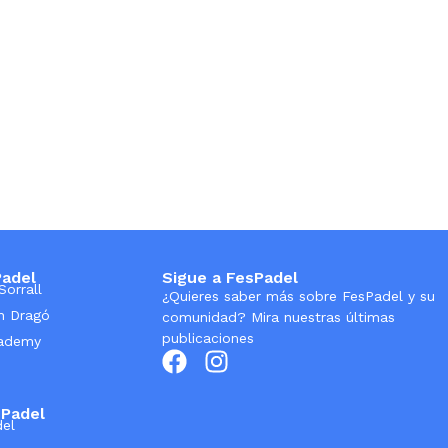
Padel
Sigue a FesPadel
Sorrall
¿Quieres saber más sobre FesPadel y su
n Dragó
comunidad? Mira nuestras últimas
publicaciones
cademy
sPadel
del