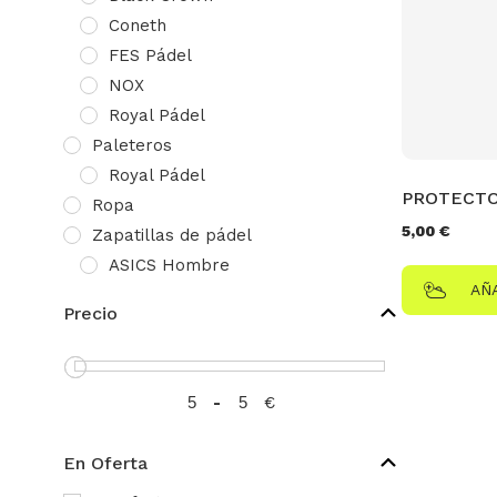
Coneth
FES Pádel
NOX
Royal Pádel
Paleteros
Royal Pádel
PROTECTO
Ropa
5,00
€
Zapatillas de pádel
ASICS Hombre
AÑ
ASICS Mujer y Niños
Precio
-
€
En Oferta