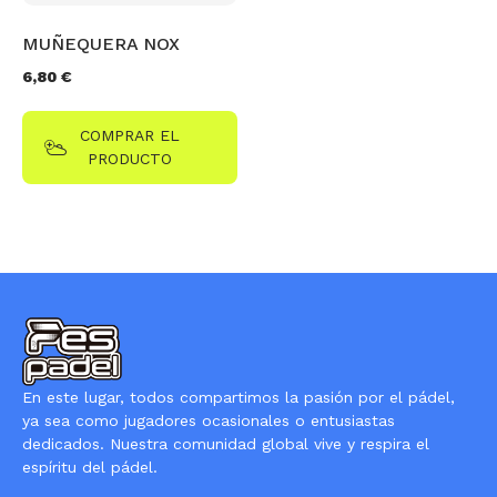
MUÑEQUERA NOX
6,80
€
COMPRAR EL
PRODUCTO
En este lugar, todos compartimos la pasión por el pádel,
ya sea como jugadores ocasionales o entusiastas
dedicados. Nuestra comunidad global vive y respira el
espíritu del pádel.